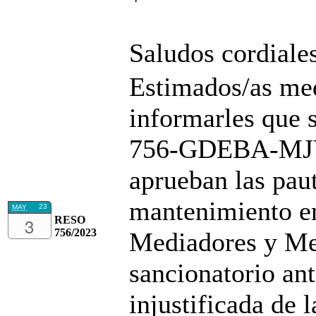
Saludos cordiales
Estimados/as med
informarles que 
756-GDEBA-MJYD
aprueban las pau
mantenimiento en
23
MAY
3
RESO
756/2023
Mediadores y Me
sancionatorio an
injustificada de l