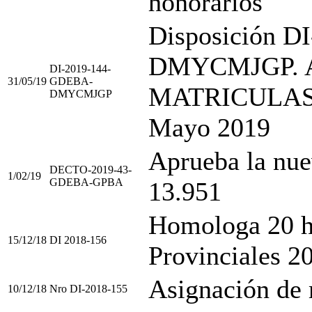
honorarios
Disposición 
DMYCMJGP. 
DI-2019-144-
31/05/19
GDEBA-
MATRICULA
DMYCMJGP
Mayo 2019
Aprueba la nue
DECTO-2019-43-
1/02/19
GDEBA-GPBA
13.951
Homologa 20 ho
15/12/18
DI 2018-156
Provinciales 2
Asignación de 
10/12/18
Nro DI-2018-155