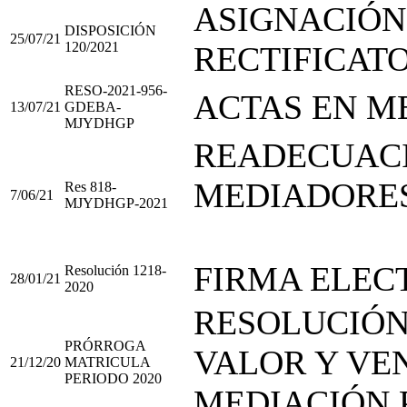
ASIGNACIÓN
DISPOSICIÓN
25/07/21
120/2021
RECTIFICAT
RESO-2021-956-
ACTAS EN M
13/07/21
GDEBA-
MJYDHGP
READECUACI
MEDIADORES
Res 818-
7/06/21
MJYDHGP-2021
FIRMA ELEC
Resolución 1218-
28/01/21
2020
RESOLUCIÓN
PRÓRROGA
VALOR Y VE
21/12/20
MATRICULA
PERIODO 2020
MEDIACIÓN 