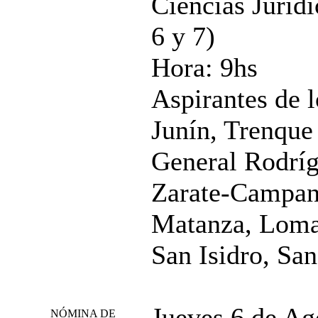
Ciencias Juríd
6 y 7)
Hora: 9hs
Aspirantes de 
Junín, Trenqu
General Rodríg
Zarate-Campan
Matanza, Loma
San Isidro, San
Jueves 6 de Ag
NÓMINA DE