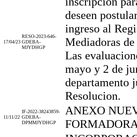
inscripción par
deseen postular
ingreso al Reg
RESO-2023-646-
Mediadoras de 
17/04/23
GDEBA-
MJYDHGP
Las evaluacione
mayo y 2 de ju
departamento ju
Resolucion.
ANEXO NUE
IF-2022-38243859-
11/11/22
GDEBA-
FORMADORA
DPMMJYDHGP