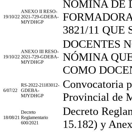
NÓMINA DE 
ANEXO II RESO-
FORMADORAS
19/10/22
2021-729-GDEBA-
MJYDHGP
3821/11 QUE
DOCENTES N
ANEXO III RESO-
NÓMINA QU
19/10/22
2021-729-GDEBA-
MJYDHGP
COMO DOCEN
Convocatoria p
RS-2022-21183012-
6/07/22
GDEBA-
Provincial de 
MJYDHGP
Decreto Reglam
Decreto
18/08/21
Reglamentario
15.182) y Ane
600/2021