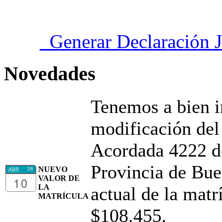
Generar Declaración J
Novedades
Tenemos a bien i
modificación del 
Acordada 4222 de
Provincia de Bue
NUEVO
26
ABR
10
VALOR DE
LA
actual de la matr
MATRÍCULA
$108.455.