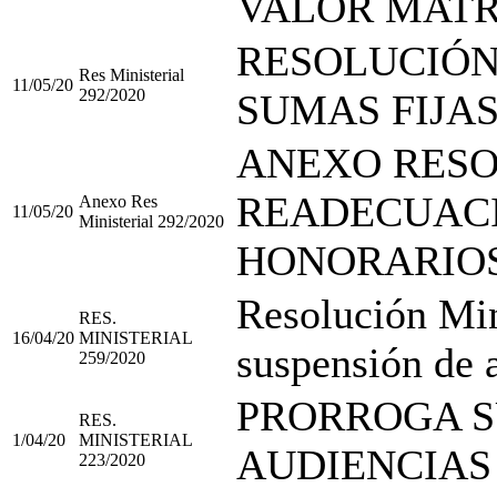
VALOR MATR
RESOLUCIÓN
Res Ministerial
11/05/20
292/2020
SUMAS FIJA
ANEXO RESOL
READECUACI
Anexo Res
11/05/20
Ministerial 292/2020
HONORARIO
Resolución Min
RES.
16/04/20
MINISTERIAL
suspensión de 
259/2020
PRORROGA S
RES.
1/04/20
MINISTERIAL
AUDIENCIAS
223/2020