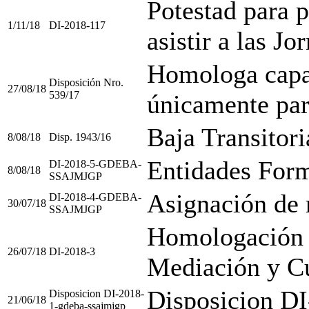
Potestad para p
1/11/18
DI-2018-117
asistir a las J
Homologa capac
Disposición Nro.
27/08/18
539/17
únicamente par
Baja Transitori
8/08/18
Disp. 1943/16
Entidades For
DI-2018-5-GDEBA-
8/08/18
SSAJMJGP
Asignación de 
DI-2018-4-GDEBA-
30/07/18
SSAJMJGP
Homologación 
26/07/18
DI-2018-3
Mediación y Cu
Disposicion D
Disposicion DI-2018-
21/06/18
1-gdeba-ssajmjgp