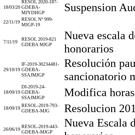
RESOL 2020-187-
Suspension Au
18/03/20
GDEBA-
MJYDHGP
RESOL Nº 999-
22/11/19
MJGP-19
Nueva escala d
RESOL 2019-821
7/11/19
GDEBA MJGP
honorarios
Resolución pau
IF-2019-30234481-
29/10/19
GDEBA-
sancionatorio 
SSAJMJGP
DI-2019-24-
Modifica horas
18/09/19
GDEBA-
SSAJMJGP
Resolucion 201
RESOL-2019-793-
18/09/19
GDEBA-MJG
Nueva Escala d
RESOL-2019-443-
26/06/19
GDEBA-MJGP