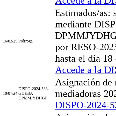
Accede a la D
Estimados/as: 
mediante DIS
DPMMJYDHGP se
16/03/25
Prórroga
por RESO-20
hasta el día 18
Accede a la D
Asignación de 
DISPO-2024-533-
mediadoras 20
10/07/24
GDEBA-
DPMMJYDHGP
DISPO-2024